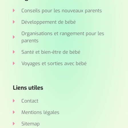
successful
Conseils pour les nouveaux parents
tend
Développement de bébé
to
Organisations et rangement pour les
be
parents
very
beautiful.the
Santé et bien-être de bébé
features
Voyages et sorties avec bébé
of
sophisicated
Liens utiles
watchmaking
in
Contact
future:
Mentions légales
character,reliability,
Sitemap
full-