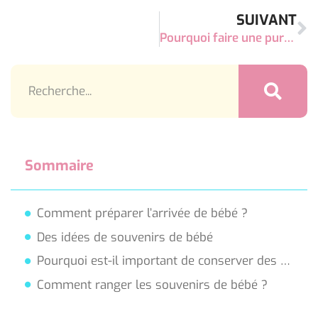
interaction
SUIVANT
between
Pourquoi faire une puree aubergine bebe ?
light
and
structure
highlights
the
Sommaire
three-
dimensional
Comment préparer l’arrivée de bébé ?
structure
Des idées de souvenirs de bébé
of
Pourquoi est-il important de conserver des souvenirs de leur enfance ?
the
Comment ranger les souvenirs de bébé ?
movement
is