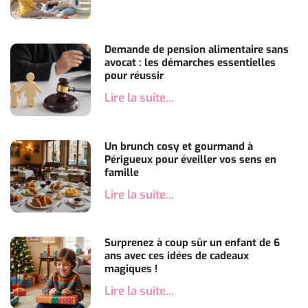
years
to
Demande de pension alimentaire sans
try
avocat : les démarches essentielles
pour réussir
and
Lire la suite...
do
the
effort.
omega
Un brunch cosy et gourmand à
Périgueux pour éveiller vos sens en
replica
famille
watches
Lire la suite...
collection.best
watchesbuy.gr
Surprenez à coup sûr un enfant de 6
ans avec ces idées de cadeaux
review
magiques !
to
Lire la suite...
be