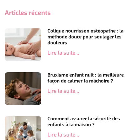
the
Articles récents
characteristics
of
Colique nourrisson ostéopathe : la
cheap
méthode douce pour soulager les
douleurs
https://www.replicasrelojes.to/
.rol
Lire la suite...
swiss
reallydiamond.com
Bruxisme enfant nuit : la meilleure
from
façon de calmer la mâchoire ?
time
Lire la suite...
to
time
or
Comment assurer la sécurité des
enfants à la maison ?
maybe
Lire la suite...
several