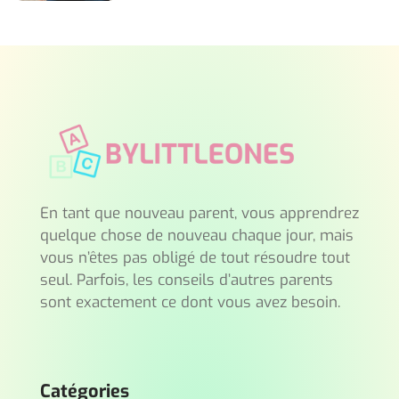
sure
their
fantastic
good
quality
along
with
En tant que nouveau parent, vous apprendrez
incredible
quelque chose de nouveau chaque jour, mais
star
vous n’êtes pas obligé de tout résoudre tout
in
seul. Parfois, les conseils d’autres parents
sont exactement ce dont vous avez besoin.
the
program
living.
https://www.iqosvape.com/
Catégories
being