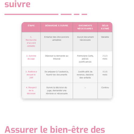
suivre
ÉTAPE
DÉMARCHE À SUIVRE
DOCUMENTS
DÉLAI
NÉCESSAIRES
ESTIMÉ
1.
Entamer des discussions
Aucun document
Variable
Recherche
amiables
nécessaire
d’accord
amiable
2. Saisine
Déposer la demande au
Formulaire Cerfa,
2 à 3
du juge
tribunal
pièces
mois
justificatives
3. Audience
Se préparer à l’audience,
Justificatifs de
3 à 6
devant le
fournir les documents
revenus, besoins
mois
JAF
des enfants
4. Respect
Suivre la décision du
–
Continu
de la
juge, demander une
décision
révision si nécessaire
Assurer le bien-être des