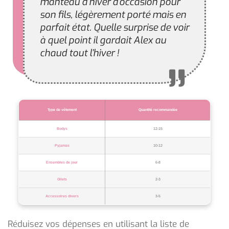
manteau d’hiver d’occasion pour
son fils, légèrement porté mais en
parfait état. Quelle surprise de voir
à quel point il gardait Alex au
chaud tout l’hiver !
Type de vêtement
Quantité recommandée
Bodys
12-15
Pyjamas
10-12
Ensembles de jour
6-8
Gilets
2-3
Accessoires divers
3-5
Réduisez vos dépenses en utilisant la liste de