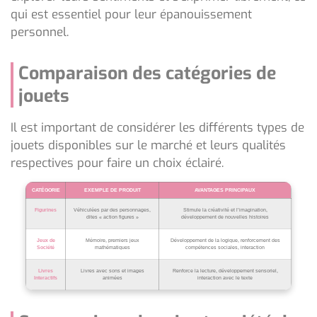
qui est essentiel pour leur épanouissement
personnel.
Comparaison des catégories de
jouets
Il est important de considérer les différents types de
jouets disponibles sur le marché et leurs qualités
respectives pour faire un choix éclairé.
CATÉGORIE
EXEMPLE DE PRODUIT
AVANTAGES PRINCIPAUX
Figurines
Véhiculées par des personnages,
Stimule la créativité et l’imagination,
dites « action figures »
développement de nouvelles histoires
Jeux de
Mémoire, premiers jeux
Développement de la logique, renforcement des
Société
mathématiques
compétences sociales, interaction
Livres
Livres avec sons et images
Renforce la lecture, développement sensoriel,
Interactifs
animées
interaction avec le texte