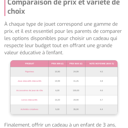
Comparaison de prix et variété de
choix
À chaque type de jouet correspond une gamme de
prix, et il est essentiel pour les parents de comparer
les options disponibles pour choisir un cadeau qui
respecte leur budget tout en offrant une grande
valeur éducative à l’enfant.
PRODUIT
PRIX MIN (€)
PRIX MAX (€)
NOTE MOYENNE (MAX 5)
Figurines
10,90
24,99
4.5
Jeux éducatifs interactifs
19,99
41,25
4.8
Accessoires de jeux de rôle
6,00
159,00
4.6
Livres interactifs
15,00
29,99
4.7
Activités créatives
5,00
35,00
4.4
Finalement, offrir un cadeau à un enfant de 3 ans,